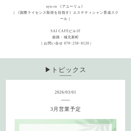
ayu-ru 《アユーリュ》
｜《国際ライセンス取得を目指す》エステティシャン育成スク
ール｜
SAI CAFEビル1F
姫路・城北新町
｜お問い合せ 079−258−8120 |
▶︎トピックス
2026
/
03
/
01
3月営業予定