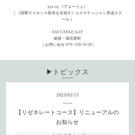
ayu-ru 《アユーリュ》
｜《国際ライセンス取得を目指す》エステティシャン育成スク
ール｜
SAI CAFEビル1F
姫路・城北新町
｜お問い合せ 079−258−8120 |
▶︎トピックス
2023
/
02
/
13
【リゼネレートコース】リニューアルの
お知らせ