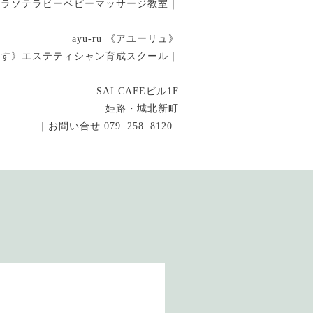
タラソテラピーベビーマッサージ教室｜
ayu-ru 《アユーリュ》
指す》エステティシャン育成スクール｜
SAI CAFEビル1F
姫路・城北新町
｜お問い合せ 079−258−8120 |