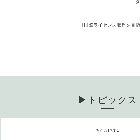
｜
｜《国際ライセンス取得を目
▶︎トピックス
2017
/
12
/
04