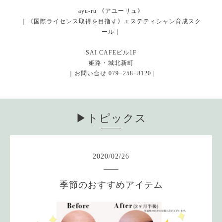
ayu-ru 《アユーリュ》
｜《国際ライセンス取得を目指す》エステティシャン育成スク
ール｜
SAI CAFEビル1F
姫路・城北新町
｜お問い合せ 079−258−8120 |
▶︎トピックス
2020
/
02
/
26
季節のおすすめアイテム