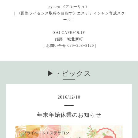
ayu-ru 《アユーリュ》
｜《国際ライセンス取得を目指す》エステティシャン育成スク
ール｜
SAI CAFEビル1F
姫路・城北新町
｜お問い合せ 079−258−8120 |
▶︎トピックス
2016
/
12
/
10
年末年始休業のお知らせ