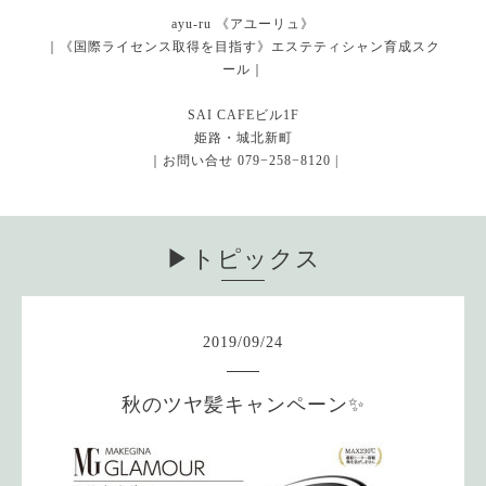
ayu-ru 《アユーリュ》
｜《国際ライセンス取得を目指す》エステティシャン育成スク
ール｜
SAI CAFEビル1F
姫路・城北新町
｜お問い合せ 079−258−8120 |
▶︎トピックス
2019
/
09
/
24
秋のツヤ髪キャンペーン✨