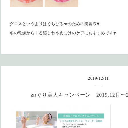
グロスというよりはくちびる💋のための美容液❣️
冬の乾燥からくる縦じわや皮むけのケアにおすすめです❣️
2019
/
12
/
11
めぐり美人キャンペーン 2019.12月〜20