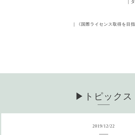
｜
｜《国際ライセンス取得を目
▶︎トピックス
2019
/
12
/
22