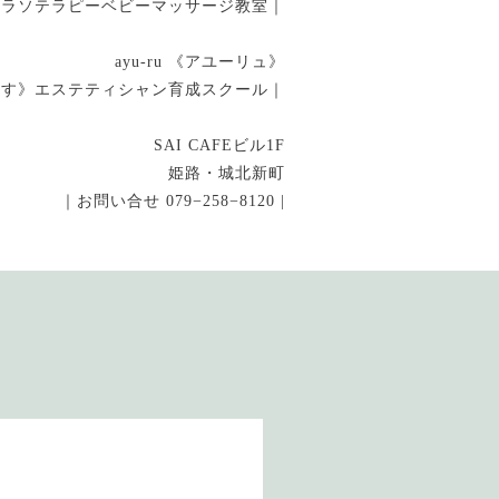
タラソテラピーベビーマッサージ教室｜
ayu-ru 《アユーリュ》
指す》エステティシャン育成スクール｜
SAI CAFEビル1F
姫路・城北新町
｜お問い合せ 079−258−8120 |