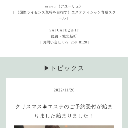
ayu-ru 《アユーリュ》
｜《国際ライセンス取得を目指す》エステティシャン育成スク
ール｜
SAI CAFEビル1F
姫路・城北新町
｜お問い合せ 079−258−8120 |
▶︎トピックス
2022
/
11
/
20
クリスマス🎄エステのご予約受付が始ま
りました始まりました！