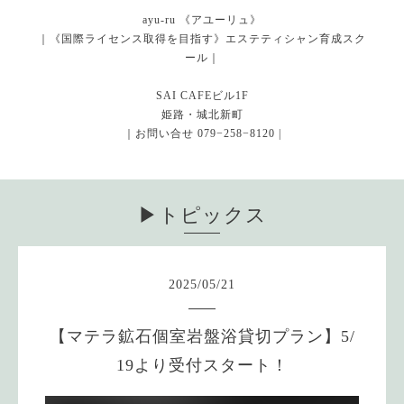
ayu-ru 《アユーリュ》
｜《国際ライセンス取得を目指す》エステティシャン育成スク
ール｜
SAI CAFEビル1F
姫路・城北新町
｜お問い合せ 079−258−8120 |
▶︎トピックス
2025
/
05
/
21
【マテラ鉱石個室岩盤浴貸切プラン】5/
19より受付スタート！