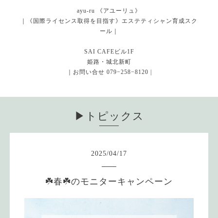
ayu-ru 《アユーリュ》
｜《国際ライセンス取得を目指す》エステティシャン育成スク
ール｜
SAI CAFEビル1F
姫路・城北新町
｜お問い合せ 079−258−8120 |
▶︎トピックス
2025
/
04
/
17
☘️春☘️のモニターキャンペーン