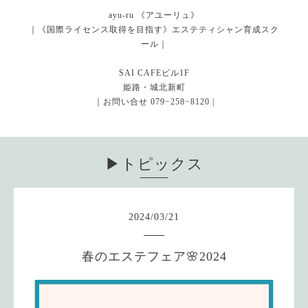
ayu-ru 《アユーリュ》
｜《国際ライセンス取得を目指す》エステティシャン育成スク
ール｜
SAI CAFEビル1F
姫路・城北新町
｜お問い合せ 079−258−8120 |
▶︎トピックス
2024
/
03
/
21
春のエステフェア🌸2024