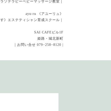
タラソテラピーベビーマッサージ教室｜
ayu-ru 《アユーリュ》
指す》エステティシャン育成スクール｜
SAI CAFEビル1F
姫路・城北新町
｜お問い合せ 079−258−8120 |