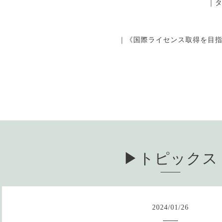
｜
｜《国際ライセンス取得を目
▶︎トピックス
2024
/
01
/
26