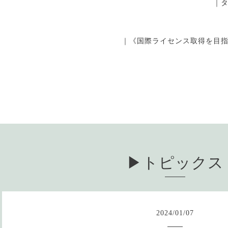
｜
｜《国際ライセンス取得を目
▶︎トピックス
2024
/
01
/
07