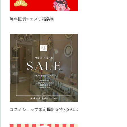
毎年恒例✨エステ福袋🉐
コスメショップ限定🛍️新春特別SALE