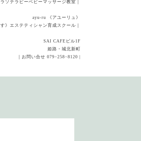
タラソテラピーベビーマッサージ教室｜
ayu-ru 《アユーリュ》
指す》エステティシャン育成スクール｜
SAI CAFEビル1F
姫路・城北新町
｜お問い合せ 079−258−8120 |