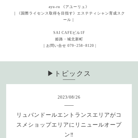
ayu-ru 《アユーリュ》
｜《国際ライセンス取得を目指す》エステティシャン育成スク
ール｜
SAI CAFEビル1F
姫路・城北新町
｜お問い合せ 079−258−8120 |
▶︎トピックス
2023
/
08
/
26
リュバンドールエントランスエリアがコ
スメショップエリアにリニュールオープ
ン‼️