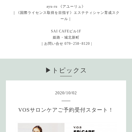
ayu-ru 《アユーリュ》
｜《国際ライセンス取得を目指す》エステティシャン育成スク
ール｜
SAI CAFEビル1F
姫路・城北新町
｜お問い合せ 079−258−8120 |
▶︎トピックス
2020
/
10
/
02
VOSサロンケアご予約受付スタート！