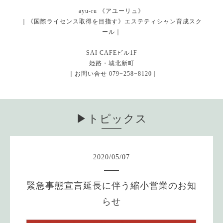
ayu-ru 《アユーリュ》
｜《国際ライセンス取得を目指す》エステティシャン育成スク
ール｜
SAI CAFEビル1F
姫路・城北新町
｜お問い合せ 079−258−8120 |
▶︎トピックス
2020
/
05
/
07
緊急事態宣言延長に伴う縮小営業のお知
らせ