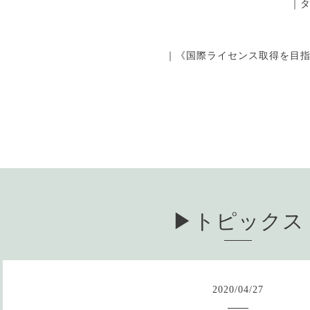
｜
｜《国際ライセンス取得を目
▶︎トピックス
2020
/
04
/
27