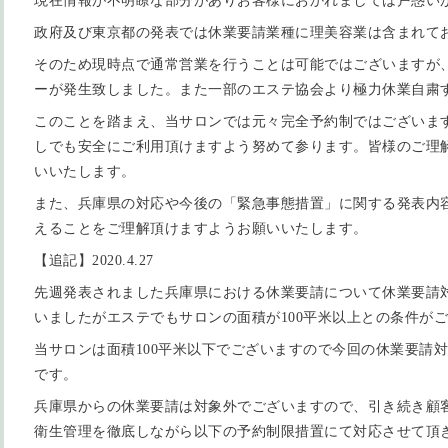
現在情報が不明瞭な部分がありお客様におかれましては戸惑い
政府及び東京都の発表では休業要請業種に理美容業は含まれて
そのため現時点で通常営業を行うことは可能ではございますが
ーが発生致しました。また一部のエステ協会より極力休業自粛
このことを踏まえ、当サロンでは元々完全予約制ではございま
しでも安全にご利用頂けますよう努めて参ります。皆様のご理
いいたします。
また、兵庫県の対応や今後の「緊急事態措置」に関する発表内
えることをご理解頂けますようお願いいたします。
【追記】2020.4.27
先週発表されました兵庫県における休業要請について休業要請
いましたがエステでもサロンの面積が100平米以上との条件が
当サロンは面積100平米以下でございますので今回の休業要請
です。
兵庫県からの休業要請は対象外でございますので、引き続き顧
衛生管理を徹底しながら以下の予約制限措置にて対応させて頂