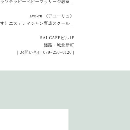
タラソテラピーベビーマッサージ教室｜
ayu-ru 《アユーリュ》
指す》エステティシャン育成スクール｜
SAI CAFEビル1F
姫路・城北新町
｜お問い合せ 079−258−8120 |