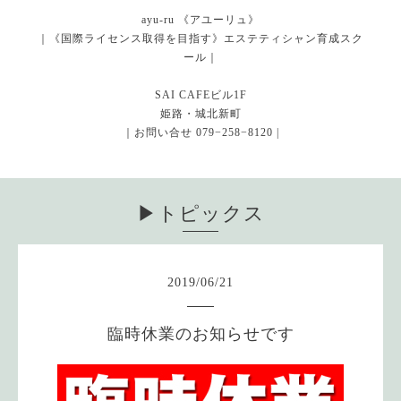
ayu-ru 《アユーリュ》
｜《国際ライセンス取得を目指す》エステティシャン育成スク
ール｜
SAI CAFEビル1F
姫路・城北新町
｜お問い合せ 079−258−8120 |
▶︎トピックス
2019
/
06
/
21
臨時休業のお知らせです