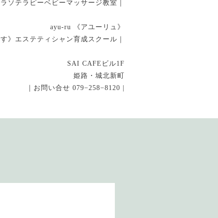
タラソテラピーベビーマッサージ教室｜
ayu-ru 《アユーリュ》
指す》エステティシャン育成スクール｜
SAI CAFEビル1F
姫路・城北新町
｜お問い合せ 079−258−8120 |