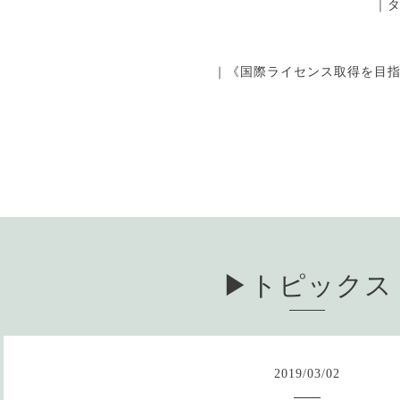
｜
｜《国際ライセンス取得を目
▶︎トピックス
2019
/
03
/
02