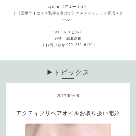
ayu-ru 《アユーリュ》
｜《国際ライセンス取得を目指す》エステティシャン育成スク
ール｜
SAI CAFEビル1F
姫路・城北新町
｜お問い合せ 079−258−8120 |
▶︎トピックス
2017
/
09
/
08
アクティブリペアオイルお取り扱い開始