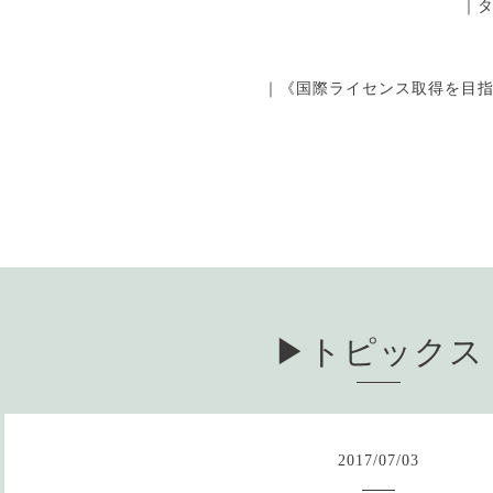
｜
｜《国際ライセンス取得を目
▶︎トピックス
2017
/
07
/
03