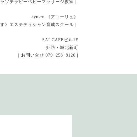
タラソテラピーベビーマッサージ教室｜
ayu-ru 《アユーリュ》
指す》エステティシャン育成スクール｜
SAI CAFEビル1F
姫路・城北新町
｜お問い合せ 079−258−8120 |