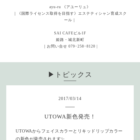
ayu-ru 《アユーリュ》
｜《国際ライセンス取得を目指す》エステティシャン育成スク
ール｜
SAI CAFEビル1F
姫路・城北新町
｜お問い合せ 079−258−8120 |
▶︎トピックス
2017
/
03
/
14
UTOWA新色発売！
UTOWAからフェイスカラーとリキッドリップカラー
の新色が発売されます✨