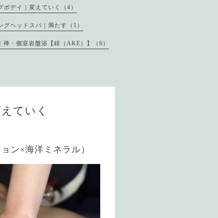
グボデイ｜変えていく（4）
ングヘッドスパ｜満たす（1）
｜禅・個室岩盤浴【緋（AKE）】（6）
変えていく
ション×海洋ミネラル）