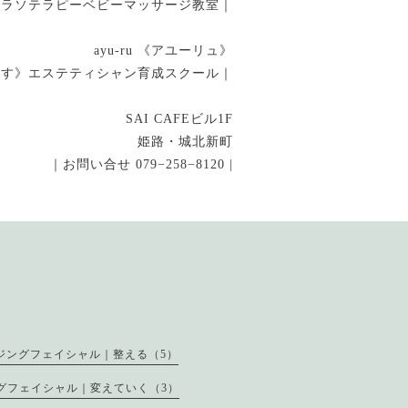
タラソテラピーベビーマッサージ教室｜
ayu-ru 《アユーリュ》
指す》エステティシャン育成スクール｜
SAI CAFEビル1F
姫路・城北新町
｜お問い合せ 079−258−8120 |
ジングフェイシャル｜整える（5）
グフェイシャル｜変えていく（3）