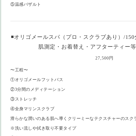
⑤温感バザルト
◾️オリゴメールスパ（プロ・スクラブあり）/15
肌測定・お着替え・アフターティー
27,500円
〜工程〜
①オリゴメールフットバス
②3分間のメディテーション
③ストレッチ
④全身マリンスクラブ
滑らかな潤いのある肌へ導くクリーミーなテクスチャーのスク
※洗い流しや拭き取り不要タイプ