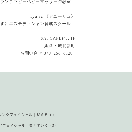
タラソテラピーベビーマッサージ教室｜
ayu-ru 《アユーリュ》
指す》エステティシャン育成スクール｜
SAI CAFEビル1F
姫路・城北新町
｜お問い合せ 079−258−8120 |
ジングフェイシャル｜整える（5）
グフェイシャル｜変えていく（3）