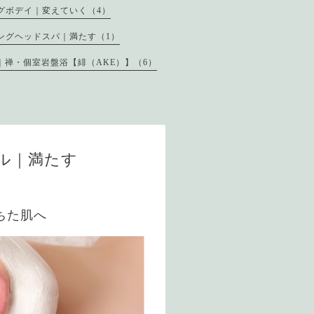
グボデイ｜変えていく（4）
ングヘッドスパ｜満たす（1）
｜禅・個室岩盤浴【緋（AKE）】（6）
ル｜満たす
ちた肌へ