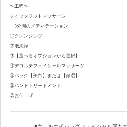
〜工程〜
クイックフットマッサージ
・3分間のメディテーション
①クレンジング
②泡洗浄
③【選べるオプションから選択】
④デコルテフェイシャルマッサージ
⑤パック【美白】または【保湿】
⑥ハンドトリートメント
⑦お仕上げ
◾️ウェルエイジングフェイシャル満た