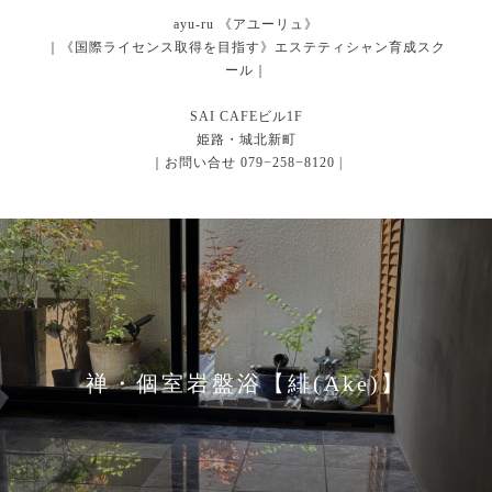
ayu-ru 《アユーリュ》
｜《国際ライセンス取得を目指す》エステティシャン育成スク
ール｜
SAI CAFEビル1F
姫路・城北新町
｜お問い合せ 079−258−8120 |
禅・個室岩盤浴【緋(Ake)】