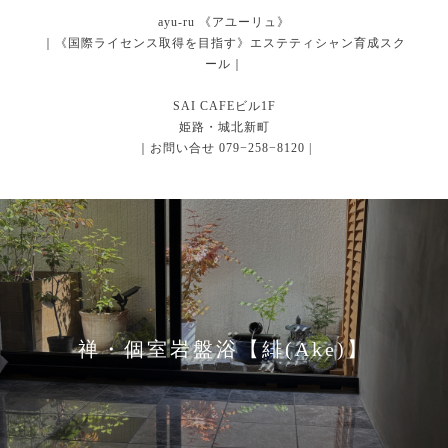
ayu-ru 《アユーリュ》
｜《国際ライセンス取得を目指す》エステティシャン育成スク
ール｜
SAI CAFEビル1F
姫路・城北新町
｜お問い合せ 079−258−8120 |
禅・個室岩盤浴【緋(Ake)】