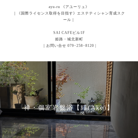
ayu-ru 《アユーリュ》
｜《国際ライセンス取得を目指す》エステティシャン育成スク
ール｜
SAI CAFEビル1F
姫路・城北新町
｜お問い合せ 079−258−8120 |
禅・個室岩盤浴【緋(Ake)】