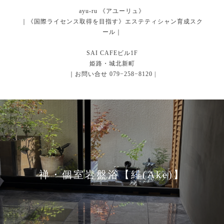
ayu-ru 《アユーリュ》
｜《国際ライセンス取得を目指す》エステティシャン育成スク
ール｜
SAI CAFEビル1F
姫路・城北新町
｜お問い合せ 079−258−8120 |
禅・個室岩盤浴【緋(Ake)】