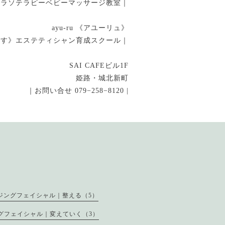
タラソテラピーベビーマッサージ教室｜
ayu-ru 《アユーリュ》
指す》エステティシャン育成スクール｜
SAI CAFEビル1F
姫路・城北新町
｜お問い合せ 079−258−8120 |
ジングフェイシャル｜整える（5）
グフェイシャル｜変えていく（3）