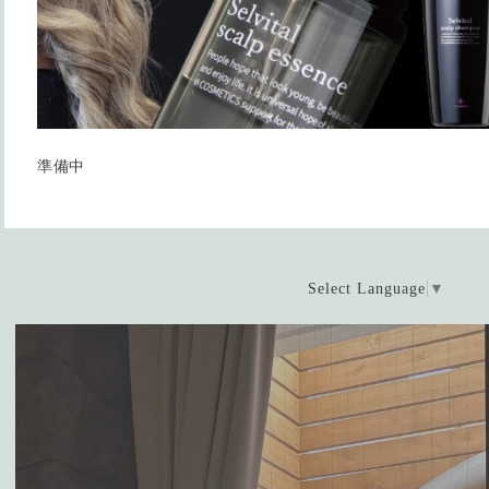
準備中
Select Language
▼