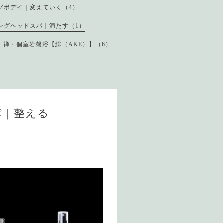
グボデイ｜変えていく（4）
ングヘッドスパ｜満たす（1）
｜禅・個室岩盤浴【緋（AKE）】（6）
パ｜整える